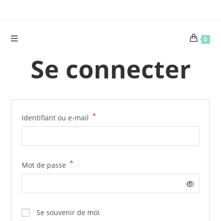
Skip
to
content
0
Se connecter
*
Obligatoire
Identifiant ou e-mail
*
Obligatoire
Mot de passe
Se souvenir de moi