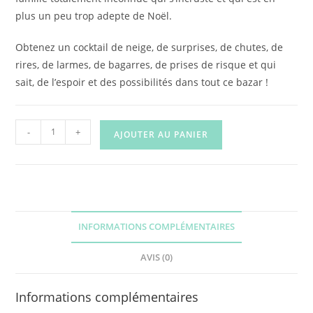
plus un peu trop adepte de Noël.
Obtenez un cocktail de neige, de surprises, de chutes, de
rires, de larmes, de bagarres, de prises de risque et qui
sait, de l’espoir et des possibilités dans tout ce bazar !
quantité
-
+
AJOUTER AU PANIER
de
Adèle
et
les
autres
INFORMATIONS COMPLÉMENTAIRES
possibles...
AVIS (0)
Informations complémentaires